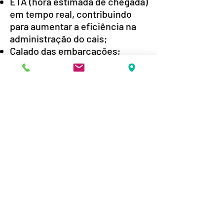
ETA (hora estimada de chegada)
em tempo real, contribuindo
para aumentar a eficiência na
administração do cais;
Calado das embarcações;
Início de manobras de
atracação, desatração, prático a
bordo, rebocadores a
contrabordo, etc;
Gravação da imagem do tráfego,
facilitando a apuração dos fatos
ocorridos e subsidiando
contestações judiciais; e
Acompanhamento em tempo
real das manobras, gerando
alarmes configuráveis nos
casos considerados críticos ou
de maior relevância para a