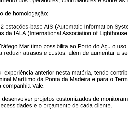
amento dos operadores, controladores e sobre as i
o de homologação;
 2 estações-base AIS (Automatic Information Sys
a IALA (International Association of Lighthouse A
ráfego Marítimo possibilita ao Porto do Açu o uso
a reduzir atrasos e custos, além de aumentar a 
 experiência anterior nesta matéria, tendo contri
minal Marítimo da Ponta da Madeira e para o Termi
 companhia Vale.
 desenvolver projetos customizados de monitorame
ecessidades e o orçamento de cada cliente.
O@DEFENSEA.COM.BR
- TELEFONE: +55 21 99205-6