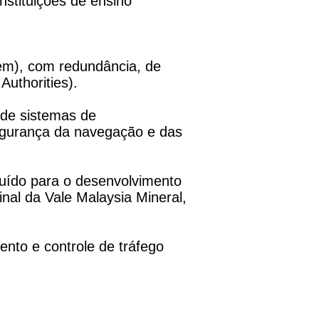
nstituições de ensino
tem), com redundância, de
uthorities).
 de sistemas de
segurança da navegação e das
buído para o desenvolvimento
nal da Vale Malaysia Mineral,
nto e controle de tráfego
039