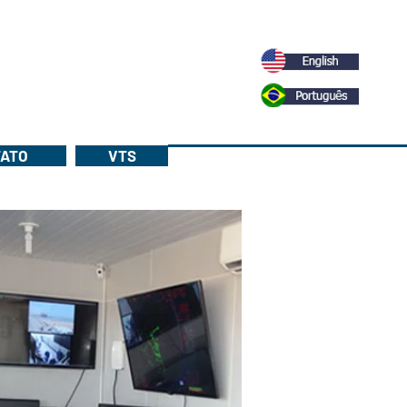
ATO
VTS